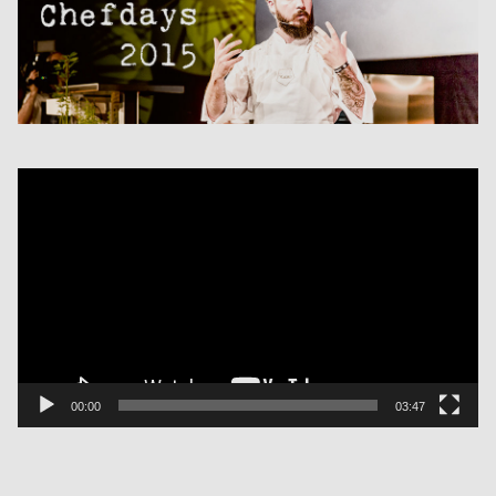
Video
Player
00:00
03:47