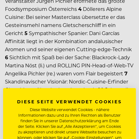
Veranstalter Jürgen Pichler eröffnete das größte
Foodsymposium Österreichs
4
Döllerers Alpine
Cuisine: Bei seiner Masterclass übersetzte er das
Gesteinsmehl namens Gletscherschliff in ein
Gericht
5
Sympathischer Spanier: Dani Garcías
Affinität liegt in der Kombination andalusischer
Aromen und seiner eigenen Cutting-edge-Technik
6
Sichtlich mit Spaß bei der Sache: Blackrock-Lady
Martina Nöst (li.) und ROLLING PIN-Head-of-Web-TV
Angelika Pichler (re.) waren vom Flair begeistert
7
Skandinavischer Visionär: Nordic-Cuisine-Erfinder
Claus Meyer überdenkt seit mehr als 20 Jahren die
Food-Szene neu
8
Belgische Beat-Power: Die Blom
DIESE SEITE VERWENDET COOKIES
Brothers Peter (li.) und Michael (re.) heizten den
Diese Website verwendet Cookies - nähere
CHEFDAYS-Gästen richtig ein
9
Erfahrener Hangar-
Informationen dazu und zu Ihren Rechten als Benutzer
finden Sie in unserer Datenschutzerklärung am Ende
7-Veteran: Roland Trettl ließ bei seinem Vortrag
der Seite. Klicken Sie auf „Alle Akzeptieren“, um Cookies
kaum Fragen offen
10
Stylishe Kick-off-Party:
zu akzeptieren und direkt unsere Webseite besuchen zu
Bereits am Samstag starteten die CHEFDAYS in der
können, oder klicken Sie auf „Cookie-Einstellungen“, um