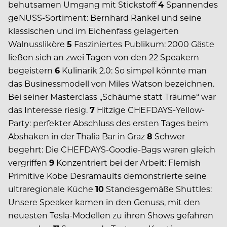
behutsamen Umgang mit Stickstoff
4
Spannendes
geNUSS-Sortiment: Bernhard Rankel und seine
klassischen und im Eichenfass gelagerten
Walnussliköre
5
Fasziniertes Publikum: 2000 Gäste
ließen sich an zwei Tagen von den 22 Speakern
begeistern
6
Kulinarik 2.0: So simpel könnte man
das Businessmodell von Miles Watson bezeichnen.
Bei seiner Masterclass „Schäume statt Träume“ war
das Interesse riesig.
7
Hitzige CHEFDAYS-Yellow-
Party: perfekter Abschluss des ersten Tages beim
Abshaken in der Thalia Bar in Graz
8
Schwer
begehrt: Die CHEFDAYS-Goodie-Bags waren gleich
vergriffen
9
Konzentriert bei der Arbeit: Flemish
Primitive Kobe Desramaults demonstrierte seine
ultraregionale Küche
10
Standesgemäße Shuttles:
Unsere Speaker kamen in den Genuss, mit den
neuesten Tesla-Modellen zu ihren Shows gefahren