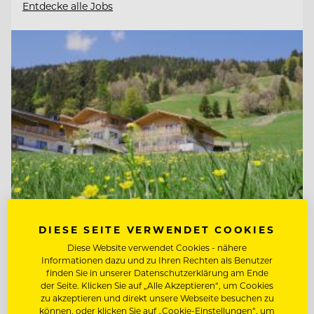
Entdecke alle Jobs
DIESE SEITE VERWENDET COOKIES
TOP ARBEITGEBER
Diese Website verwendet Cookies - nähere
Informationen dazu und zu Ihren Rechten als Benutzer
Mount Med Resort
finden Sie in unserer Datenschutzerklärung am Ende
der Seite. Klicken Sie auf „Alle Akzeptieren“, um Cookies
zu akzeptieren und direkt unsere Webseite besuchen zu
können, oder klicken Sie auf „Cookie-Einstellungen“, um