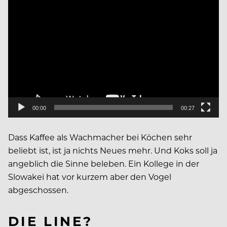
Video
Player
00:00
00:27
Dass Kaffee als Wachmacher bei Köchen sehr
beliebt ist, ist ja nichts Neues mehr. Und Koks soll ja
angeblich die Sinne beleben. Ein Kollege in der
Slowakei hat vor kurzem aber den Vogel
abgeschossen.
DIE LINE?