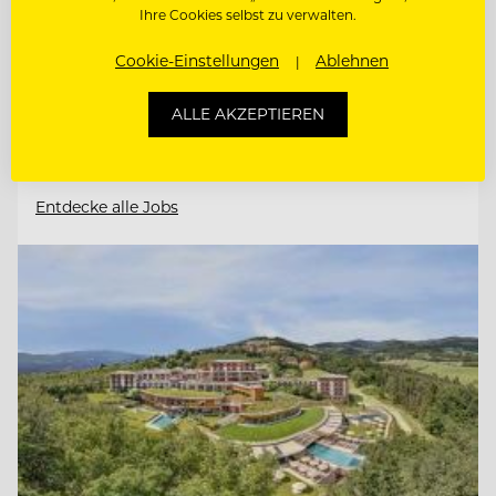
6311 Wildschönau-Oberau, Österreich
Ihre Cookies selbst zu verwalten.
Cookie-Einstellungen
Ablehnen
SENIOR RESERVIERUNGS- & FRONT
OFFICE SPECIALIST (M/W/D)
ALLE AKZEPTIEREN
FRONT OFFICE & RESERVIERUNGS
MITARBEITER:IN
Entdecke alle Jobs