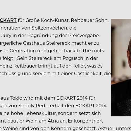
CKART
für Große Koch-Kunst. Reitbauer Sohn,
Generation von Spitzenköchen, die
 Jury in der Begründung der Preisvergabe.
bürgerliche Gasthaus Steirereck macht er zu
ste Generation und geht – back to the roots.
 folgt: „Sein Steirereck am Pogusch in der
Heinz Reitbauer bringt auf den Teller, was es
 schlüssig und serviert mit einer Gastlichkeit, die
 aus Tokio wird mit dem ECKART 2014 für
nger von Simply Red – erhält den ECKART 2014
 eine hohe Lebenskultur, sondern setzt sich
nt baut er Wein am Ätna an. Er konzentriert
ne Weine sind von den Kennern geschätzt. Aktuell unterstü