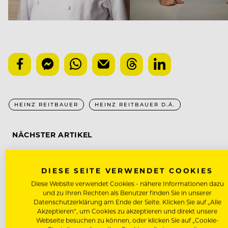
HEINZ REITBAUER
HEINZ REITBAUER D.Ä.
NÄCHSTER ARTIKEL
VORHERIGER ARTIKEL
DIESE SEITE VERWENDET COOKIES
Diese Website verwendet Cookies - nähere Informationen dazu
und zu Ihren Rechten als Benutzer finden Sie in unserer
Datenschutzerklärung am Ende der Seite. Klicken Sie auf „Alle
DAS KÖNNTE DICH AUCH INTE
Akzeptieren“, um Cookies zu akzeptieren und direkt unsere
Webseite besuchen zu können, oder klicken Sie auf „Cookie-