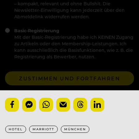
– kompakt, relevant und ohne Bullshit. Die
Newsletter-Einwilligung kann jederzeit über den
Abmeldelink widerrufen werden.
Basic-Registrierung
Mit der Basic-Registrierung habe ich KEINEN Zugang
zu Artikeln oder den Membership-Leistungen. Ich
kann ausschließlich die Basisfunktionen, wie z. B. die
Registrierung als Bewerber, nutzen.
ZUSTIMMEN UND FORTFAHREN
HOTEL
MARRIOTT
MÜNCHEN