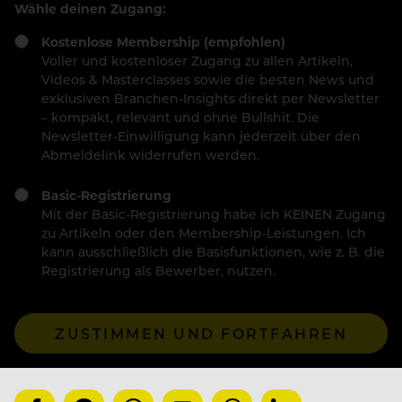
Wähle deinen Zugang:
Kostenlose Membership (empfohlen)
Voller und kostenloser Zugang zu allen Artikeln,
Videos & Masterclasses sowie die besten News und
exklusiven Branchen-Insights direkt per Newsletter
– kompakt, relevant und ohne Bullshit. Die
Newsletter-Einwilligung kann jederzeit über den
Abmeldelink widerrufen werden.
Basic-Registrierung
Mit der Basic-Registrierung habe ich KEINEN Zugang
zu Artikeln oder den Membership-Leistungen. Ich
kann ausschließlich die Basisfunktionen, wie z. B. die
Registrierung als Bewerber, nutzen.
ZUSTIMMEN UND FORTFAHREN