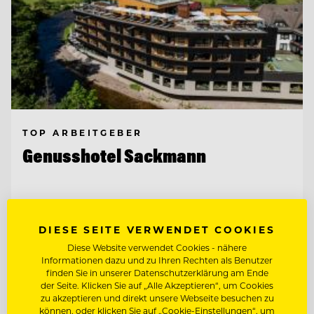
TOP ARBEITGEBER
Genusshotel Sackmann
72270 Baiersbronn, Deutschland
DIESE SEITE VERWENDET COOKIES
Diese Website verwendet Cookies - nähere
COMMIS DE CUISINE
Informationen dazu und zu Ihren Rechten als Benutzer
finden Sie in unserer Datenschutzerklärung am Ende
REZEPTIONIST/ -IN MIT BEREITSCHAFT
der Seite. Klicken Sie auf „Alle Akzeptieren“, um Cookies
ZUR WOCHENENDARBEIT!
zu akzeptieren und direkt unsere Webseite besuchen zu
können, oder klicken Sie auf „Cookie-Einstellungen“, um