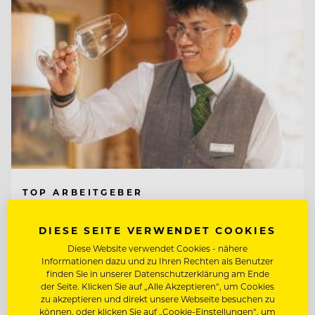
TOP ARBEITGEBER
Interalpen-Hotel Tyrol
DIESE SEITE VERWENDET COOKIES
Diese Website verwendet Cookies - nähere
Informationen dazu und zu Ihren Rechten als Benutzer
6410 Telfs, Österreich
finden Sie in unserer Datenschutzerklärung am Ende
der Seite. Klicken Sie auf „Alle Akzeptieren“, um Cookies
zu akzeptieren und direkt unsere Webseite besuchen zu
OBERKELLNER:IN (M/W/D)
können, oder klicken Sie auf „Cookie-Einstellungen“, um