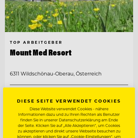
TOP ARBEITGEBER
Mount Med Resort
6311 Wildschönau-Oberau, Österreich
FRONT OFFICE & RESERVIERUNGS
MITARBEITER:IN
DIESE SEITE VERWENDET COOKIES
SENIOR RESERVIERUNGS- & FRONT
Diese Website verwendet Cookies - nähere
OFFICE SPECIALIST (M/W/D)
Informationen dazu und zu Ihren Rechten als Benutzer
finden Sie in unserer Datenschutzerklärung am Ende
der Seite. Klicken Sie auf „Alle Akzeptieren“, um Cookies
Entdecke alle Jobs
zu akzeptieren und direkt unsere Webseite besuchen zu
können, oder klicken Sie auf „Cookie-Einstellungen“, um