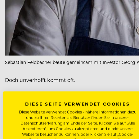
Sebastian Feldbacher baute gemeinsam mit Investor Georg Kni
Doch unverhofft kommt oft.
“Viele schöne Momente mit Familie und Freunden kon
DIESE SEITE VERWENDET COOKIES
sagt Georg Knill. Der Ruf des Auslands – genauer ges
Diese Website verwendet Cookies - nähere Informationen dazu
Rechnung.
und zu Ihren Rechten als Benutzer finden Sie in unserer
Datenschutzerklärung am Ende der Seite. Klicken Sie auf „Alle
Akzeptieren“, um Cookies zu akzeptieren und direkt unsere
Feldbacher verlässt Ende April die
Hofstubn
, um Küc
Webseite besuchen zu können, oder klicken Sie auf „Cookie-