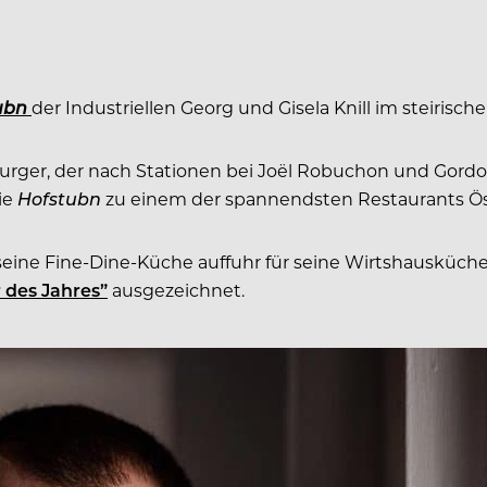
ubn
der Industriellen Georg und Gisela Knill im steiris
zburger, der nach Stationen bei Joël Robuchon und Gor
Die
Hofstubn
zu einem der spannendsten Restaurants Ös
r seine Fine-Dine-Küche auffuhr für seine Wirtshausküc
des Jahres”
ausgezeichnet.