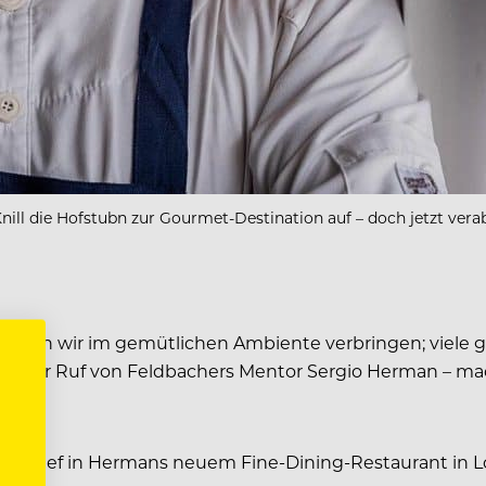
ll die Hofstubn zur Gourmet-Destination auf – doch jetzt vera
nten wir im gemütlichen Ambiente verbringen; viele g
agt der Ruf von Feldbachers Mentor Sergio Herman – mac
henchef in Hermans neuem Fine-Dining-Restaurant in 