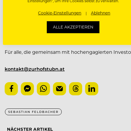
Einstellungen“, um Ihre Cookies selbst zu verwalten.
Dieser einzigartigen Gelegenheit mit 3-Sterne-Potenz
Cookie-Einstellungen
Ablehnen
Und so geht das Wirtshaus
Zur Hofstubn
ab 11. April
ALLE AKZEPTIEREN
Georg und Gisela Knill, die auf der Suche nach einem 
Für alle, die gemeinsam mit hochengagierten Investo
kontakt@zurhofstubn.at
SEBASTIAN FELDBACHER
NÄCHSTER ARTIKEL