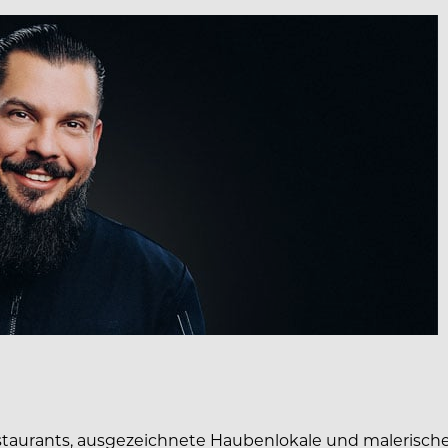
aurants, ausgezeichnete Haubenlokale und malerische V