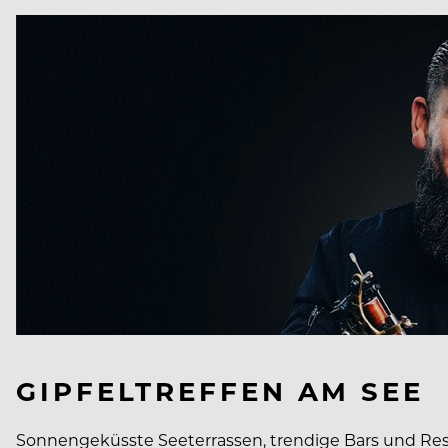
GIPFELTREFFEN AM SEE
Sonnengeküsste Seeterrassen, trendige Bars und Rest