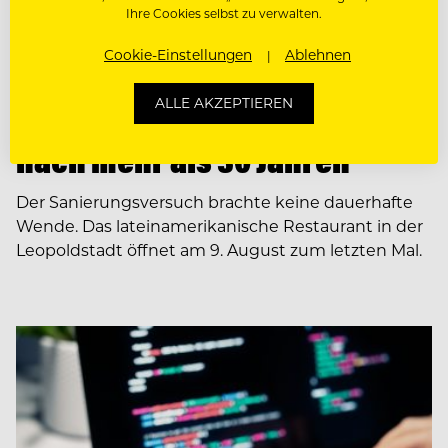
Ihre Cookies selbst zu verwalten.
Cookie-Einstellungen
Ablehnen
NEWS
ALLE AKZEPTIEREN
Restaurant Pancho schließt
nach mehr als 30 Jahren
Der Sanierungsversuch brachte keine dauerhafte
Wende. Das lateinamerikanische Restaurant in der
Leopoldstadt öffnet am 9. August zum letzten Mal.