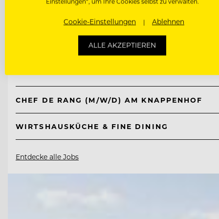
Einstellungen“, um Ihre Cookies selbst zu verwalten.
TOP ARBEITGEBER
Cookie-Einstellungen
Ablehnen
Knappenhof
ALLE AKZEPTIEREN
2651 Reichenau a. d. Rax, Österreich
CHEF DE RANG (M/W/D) AM KNAPPENHOF
WIRTSHAUSKÜCHE & FINE DINING
Entdecke alle Jobs