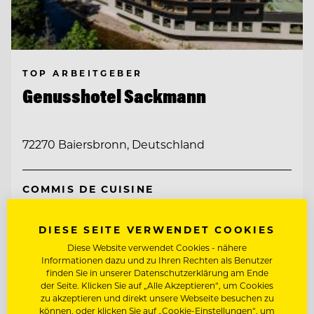
TOP ARBEITGEBER
Genusshotel Sackmann
72270 Baiersbronn, Deutschland
COMMIS DE CUISINE
REZEPTIONIST/ -IN MIT BEREITSCHAFT
DIESE SEITE VERWENDET COOKIES
ZUR WOCHENENDARBEIT!
Diese Website verwendet Cookies - nähere
Informationen dazu und zu Ihren Rechten als Benutzer
Entdecke alle Jobs
finden Sie in unserer Datenschutzerklärung am Ende
der Seite. Klicken Sie auf „Alle Akzeptieren“, um Cookies
zu akzeptieren und direkt unsere Webseite besuchen zu
können, oder klicken Sie auf „Cookie-Einstellungen“, um