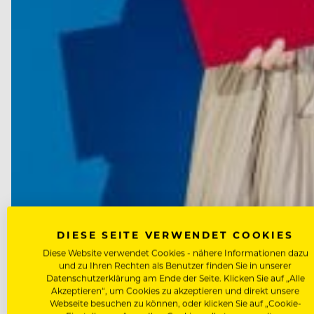
DIESE SEITE VERWENDET COOKIES
NEWS
Diese Website verwendet Cookies - nähere Informationen dazu
und zu Ihren Rechten als Benutzer finden Sie in unserer
Goldenes Ehrenzeichen für lan
Datenschutzerklärung am Ende der Seite. Klicken Sie auf „Alle
Akzeptieren“, um Cookies zu akzeptieren und direkt unsere
Webseite besuchen zu können, oder klicken Sie auf „Cookie-
Die Republik dankt der "Vorreiterin" Michaela Reittere