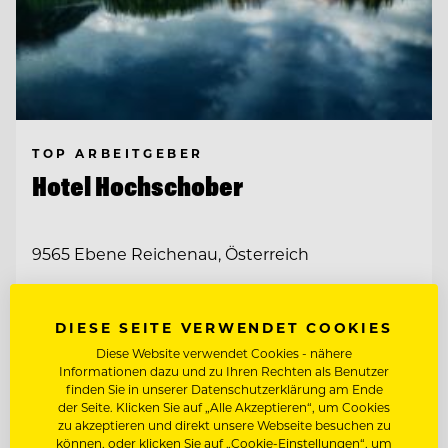
TOP ARBEITGEBER
Hotel Hochschober
9565 Ebene Reichenau, Österreich
BARMITARBEITER
DIESE SEITE VERWENDET COOKIES
Diese Website verwendet Cookies - nähere
CHEF DE
Informationen dazu und zu Ihren Rechten als Benutzer
RANG/RESTAURANTFACHMANN/FRAU
finden Sie in unserer Datenschutzerklärung am Ende
der Seite. Klicken Sie auf „Alle Akzeptieren“, um Cookies
zu akzeptieren und direkt unsere Webseite besuchen zu
Entdecke alle Jobs
können, oder klicken Sie auf „Cookie-Einstellungen“, um