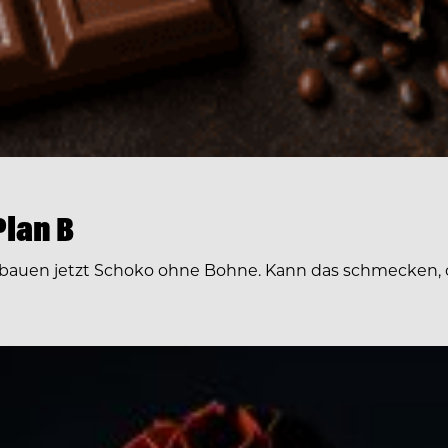
lan B
s bauen jetzt Schoko ohne Bohne. Kann das schmecken, 