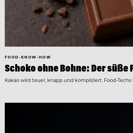
FOOD-KNOW-HOW
Schoko ohne Bohne: Der süße P
Kakao wird teuer, knapp und kompliziert. Food-Tech