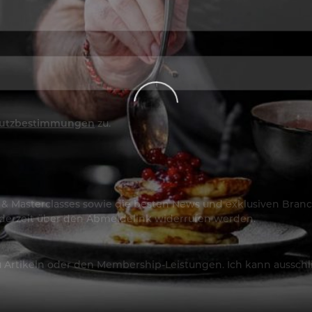
utzbestimmungen
zu.
os & Masterclasses sowie die besten News und exklusiven Branc
jederzeit über den Abmeldelink widerrufen werden.
Artikeln oder den Membership-Leistungen. Ich kann ausschließ