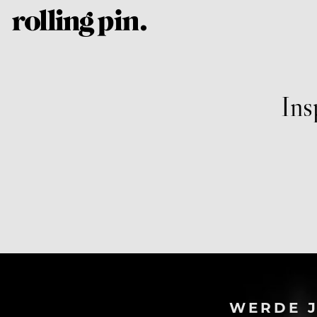
Ins
WERDE J