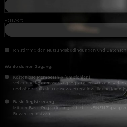
Passwort
Ich stimme den
Nutzungsbedingungen
und
Datensch
Wähle deinen Zugang:
Kostenlose Membership (empfohlen)
Voller und kostenloser Zugang zu allen Artikeln, Vide
und ohne Bullshit. Die Newsletter-Einwilligung kann 
Basic-Registrierung
Mit der Basic-Registrierung habe ich KEINEN Zugang zu 
Bewerber, nutzen.