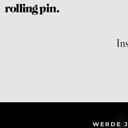
In
WERDE J