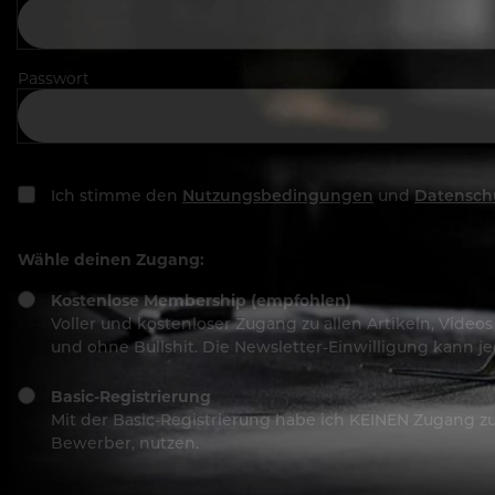
Passwort
Ich stimme den
Nutzungsbedingungen
und
Datensch
Wähle deinen Zugang:
Kostenlose Membership (empfohlen)
Voller und kostenloser Zugang zu allen Artikeln, Vide
und ohne Bullshit. Die Newsletter-Einwilligung kann 
Basic-Registrierung
Mit der Basic-Registrierung habe ich KEINEN Zugang zu 
Bewerber, nutzen.