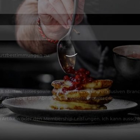
utzbestimmungen
zu.
os & Masterclasses sowie die besten News und exklusiven Branc
jederzeit über den Abmeldelink widerrufen werden.
Artikeln oder den Membership-Leistungen. Ich kann ausschließ