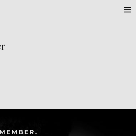
er
-MEMBER.