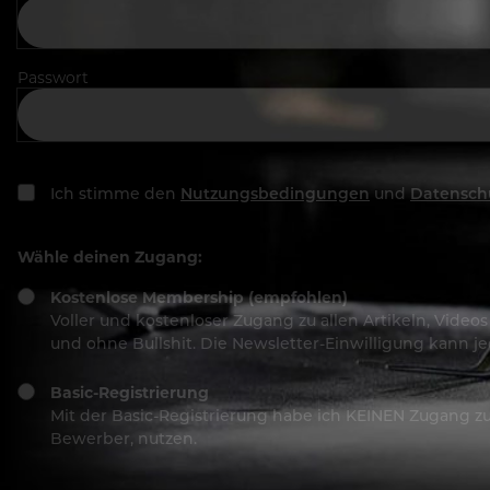
Passwort
Ich stimme den
Nutzungsbedingungen
und
Datensch
Wähle deinen Zugang:
Kostenlose Membership (empfohlen)
Voller und kostenloser Zugang zu allen Artikeln, Vide
und ohne Bullshit. Die Newsletter-Einwilligung kann 
Basic-Registrierung
Mit der Basic-Registrierung habe ich KEINEN Zugang zu 
Bewerber, nutzen.