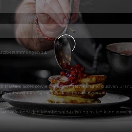
utzbestimmungen
zu.
os & Masterclasses sowie die besten News und exklusiven Branc
jederzeit über den Abmeldelink widerrufen werden.
Artikeln oder den Membership-Leistungen. Ich kann ausschließ