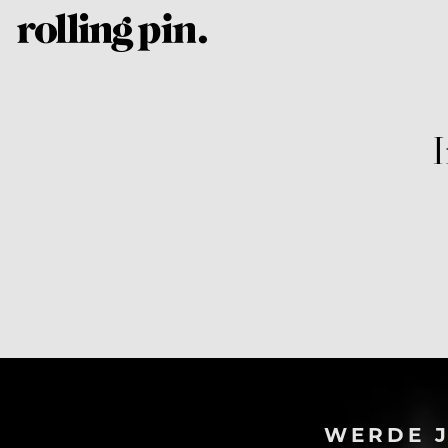
I
WERDE J