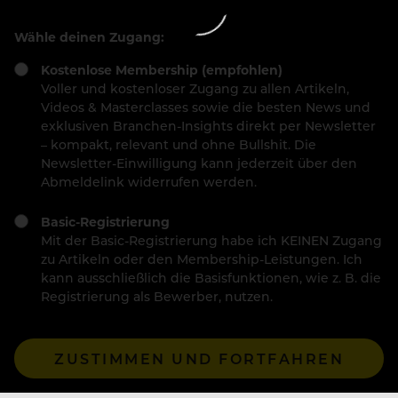
Wähle deinen Zugang:
Kostenlose Membership (empfohlen)
Voller und kostenloser Zugang zu allen Artikeln,
Videos & Masterclasses sowie die besten News und
exklusiven Branchen-Insights direkt per Newsletter
– kompakt, relevant und ohne Bullshit. Die
Newsletter-Einwilligung kann jederzeit über den
Abmeldelink widerrufen werden.
Basic-Registrierung
Mit der Basic-Registrierung habe ich KEINEN Zugang
zu Artikeln oder den Membership-Leistungen. Ich
kann ausschließlich die Basisfunktionen, wie z. B. die
Registrierung als Bewerber, nutzen.
ZUSTIMMEN UND FORTFAHREN