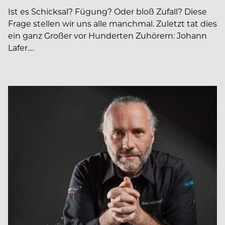
Ist es Schicksal? Fügung? Oder bloß Zufall? Diese
Frage stellen wir uns alle manchmal. Zuletzt tat dies
ein ganz Großer vor Hunderten Zuhörern: Johann
Lafer.…