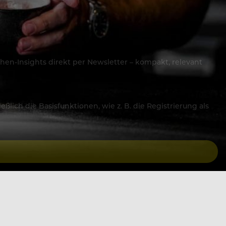
hen-Insights direkt per Newsletter – kompakt, relevant
lich die Basisfunktionen, wie z. B. die Registrierung als