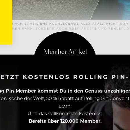
.) SPRACH BRASILIENS KOCHLEGENDE ALEX ATALA NICHT NUR 
MACHEN KANN. SONDERN AUCH ÜBER ÄNGSTE UND FEHLER, DIE
ETZT KOSTENLOS ROLLING PIN
ing Pin-Member kommst Du in den Genuss unzähliger 
esten Köche der Welt, 50 % Rabatt auf Rolling Pin.Conven
u.v.m.
Und das vollkommen kostenlos.
Bereits über 120.000 Member.