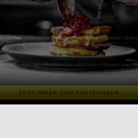
utzbestimmungen
zu.
os & Masterclasses sowie die besten News und exklusiven Branc
jederzeit über den Abmeldelink widerrufen werden.
Artikeln oder den Membership-Leistungen. Ich kann ausschließ
ZUSTIMMEN UND FORTFAHREN