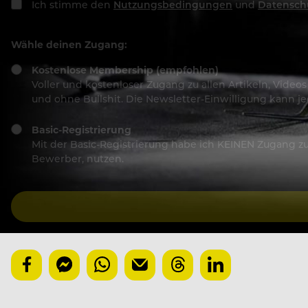
Ich stimme den
Nutzungsbedingungen
und
Datensch
Wähle deinen Zugang:
Kostenlose Membership (empfohlen)
Voller und kostenloser Zugang zu allen Artikeln, Vide
und ohne Bullshit. Die Newsletter-Einwilligung kann 
Basic-Registrierung
Mit der Basic-Registrierung habe ich KEINEN Zugang zu 
Bewerber, nutzen.