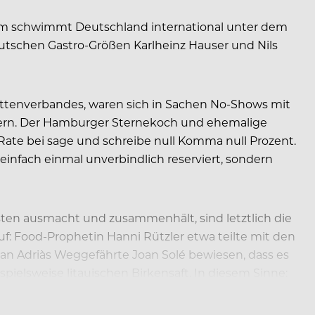
um schwimmt Deutschland international unter dem
tschen Gastro-Größen Karlheinz Hauser und Nils
ttenverbandes, waren sich in Sachen No-Shows mit
ndern. Der Hamburger Sternekoch und ehemalige
ate bei sage und schreibe null Komma null Prozent.
einfach einmal unverbindlich reserviert, sondern
rsten ausmacht und zusammenhält, sind letztlich die
f: Food-Prophetin Hanni Rützler etwa teilte mit den
an Adriàs Weggefährte Joan Solé bewiesen, dass es
ielsweise litauischen Birkensaft. In diesem Sinne: