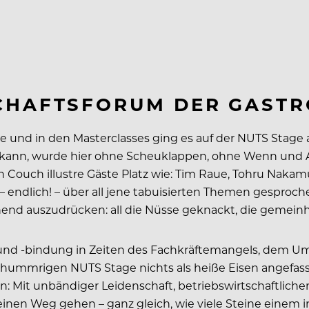
CHAFTSFORUM DER GAST
 und in den Masterclasses ging es auf der NUTS Stage a
 kann, wurde hier ohne Scheuklappen, ohne Wenn und Ab
ch illustre Gäste Platz wie: Tim Raue, Tohru Nakamura
 endlich! – über all jene tabuisierten Themen gesproch
d auszudrücken: all die Nüsse geknackt, die gemeinhi
 und -bindung in Zeiten des Fachkräftemangels, dem U
schummrigen NUTS Stage nichts als heiße Eisen angefasst
n: Mit unbändiger Leidenschaft, betriebswirtschaftlich
inen Weg gehen – ganz gleich, wie viele Steine einem 