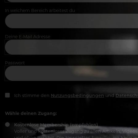
In welchem Bereich arbeitest du
Deine E-Mail Adresse
Passwort
Ich stimme den
Nutzungsbedingungen
und
Datensch
Wähle deinen Zugang:
Kostenlose Membership (empfohlen)
Voller und kostenloser Zugang zu allen Artikeln, Vide
und ohne Bullshit. Die Newsletter-Einwilligung kann 