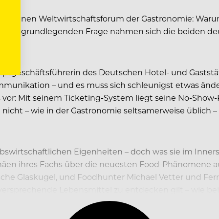
um kleinen Weltwirtschaftsforum der Gastronomie: War
ieser grundlegenden Frage nahmen sich die beiden deu
ptgeschäftsführerin des Deutschen Hotel- und Gaststä
ommunikation – und es muss sich schleunigst etwas ä
or: Mit seinem Ticketing-System liegt seine No-Show-R
nicht – wie in der Gastronomie seltsamerweise üblich – 
iebswirtschaftlichen Eigenheiten – doch was sie im Inne
phäen ihres Fachs über die neuesten Food-Phänomene au
che Glaskugel, und Foodhunter Michael Vetter und Ferr
ersprechende Lebensmittel zu entdecken gilt – wie beisp