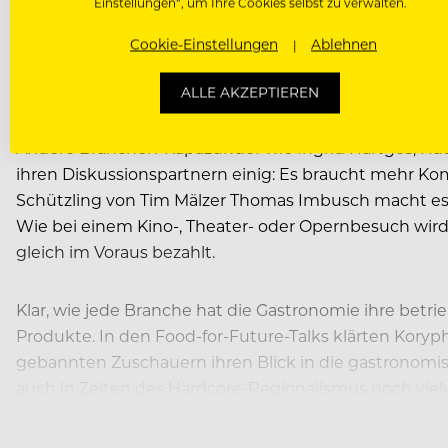
Einstellungen“, um Ihre Cookies selbst zu verwalten.
I
n den Business Talks dann wurde die NUTS Stage z
Cookie-Einstellungen
Ablehnen
kulinarischen Radar und wie kann man das ändern? D
Henkel an.
ALLE AKZEPTIEREN
Andere Branchen-Kapazunder wie Ingrid Hartges, Hau
ihren Diskussionspartnern einig: Es braucht mehr K
Schützling von Tim Mälzer Thomas Imbusch macht es v
Wie bei einem Kino-, Theater- oder Opernbesuch wird 
gleich im Voraus bezahlt.
Klar, wie jede Branche hat die Gastronomie ihre betr
Produkte. In den Food-for-Future-Talks klärten Kory
gebannten Zuschauern ihren Blick in die gastronomis
auch in Zeiten des Hardcore-Regionalismus noch vielv
Vorhang auf!