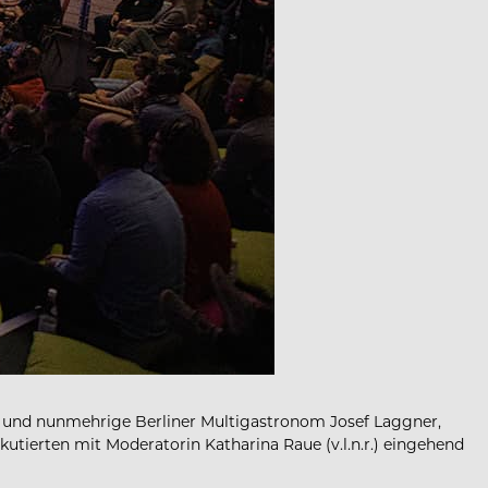
r und nunmehrige Berliner Multigastronom Josef Laggner,
erten mit Moderatorin Katharina Raue (v.l.n.r.) eingehend