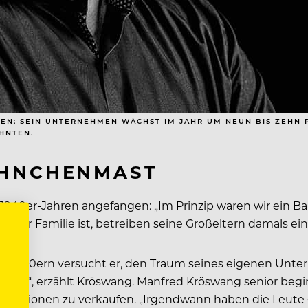
EN: SEIN UNTERNEHMEN WÄCHST IM JAHR UM NEUN BIS ZEHN
HNTEN.
ÄHNCHENMAST
n 1940er-Jahren angefangen: „Im Prinzip waren wir ein B
seiner Familie ist, betreiben seine Großeltern damals ei
den 1950ern versucht er, den Traum seines eigenen Unt
haft“, erzählt Kröswang. Manfred Kröswang senior begin
tationen zu verkaufen. „Irgendwann haben die Leute ge