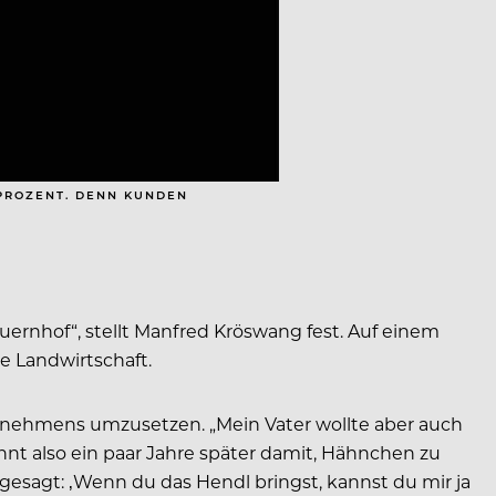
 PROZENT. DENN KUNDEN
auernhof“, stellt Manfred Kröswang fest. Auf einem
ne Landwirtschaft.
ernehmens umzusetzen. „Mein Vater wollte aber auch
nt also ein paar Jahre später damit, Hähnchen zu
sagt: ‚Wenn du das Hendl bringst, kannst du mir ja