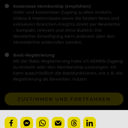
Kostenlose Membership (empfohlen)
Voller und kostenloser Zugang zu allen Artikeln,
Videos & Masterclasses sowie die besten News und
exklusiven Branchen-Insights direkt per Newsletter
– kompakt, relevant und ohne Bullshit. Die
Newsletter-Einwilligung kann jederzeit über den
Abmeldelink widerrufen werden.
Basic-Registrierung
Mit der Basic-Registrierung habe ich KEINEN Zugang
zu Artikeln oder den Membership-Leistungen. Ich
kann ausschließlich die Basisfunktionen, wie z. B. die
Registrierung als Bewerber, nutzen.
ZUSTIMMEN UND FORTFAHREN