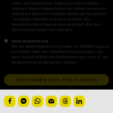
Voller und kostenloser Zugang zu allen Artikeln,
Videos & Masterclasses sowie die besten News und
exklusiven Branchen-Insights direkt per Newsletter
– kompakt, relevant und ohne Bullshit. Die
Newsletter-Einwilligung kann jederzeit über den
Abmeldelink widerrufen werden.
Basic-Registrierung
Mit der Basic-Registrierung habe ich KEINEN Zugang
zu Artikeln oder den Membership-Leistungen. Ich
kann ausschließlich die Basisfunktionen, wie z. B. die
Registrierung als Bewerber, nutzen.
ZUSTIMMEN UND FORTFAHREN