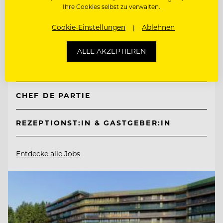
Ihre Cookies selbst zu verwalten.
TOP ARBEITGEBER
Mountain Resort Feuerberg
Cookie-Einstellungen
Ablehnen
ALLE AKZEPTIEREN
9551 Bodensdorf, Ossiacher See, Österreich
CHEF DE PARTIE
REZEPTIONST:IN & GASTGEBER:IN
Entdecke alle Jobs