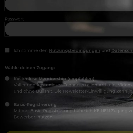
Passwort
Ich stimme den
Nutzungsbedingungen
und
Datensch
Wähle deinen Zugang:
Kostenlose Membership (empfohlen)
Voller und kostenloser Zugang zu allen Artikeln, Vide
und ohne Bullshit. Die Newsletter-Einwilligung kann 
Basic-Registrierung
Mit der Basic-Registrierung habe ich KEINEN Zugang zu 
Bewerber, nutzen.