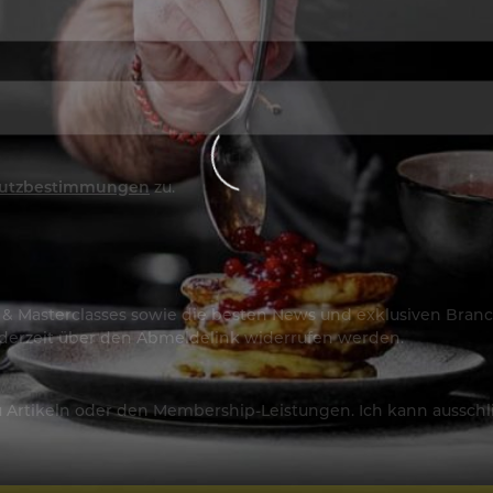
utzbestimmungen
zu.
os & Masterclasses sowie die besten News und exklusiven Branc
jederzeit über den Abmeldelink widerrufen werden.
Artikeln oder den Membership-Leistungen. Ich kann ausschließ