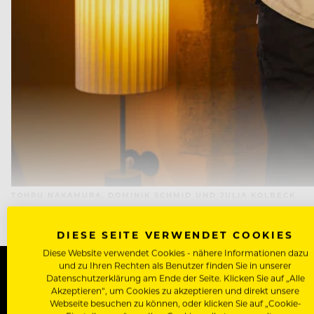
TOHRU NAKAMURA, DOMINIK SCHMID UND JULIA KOLBECK
DIESE SEITE VERWENDET COOKIES
Diese Website verwendet Cookies - nähere Informationen dazu
und zu Ihren Rechten als Benutzer finden Sie in unserer
Datenschutzerklärung am Ende der Seite. Klicken Sie auf „Alle
Akzeptieren“, um Cookies zu akzeptieren und direkt unsere
WERDE J
Webseite besuchen zu können, oder klicken Sie auf „Cookie-