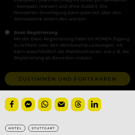
– kompakt, relevant und ohne Bullshit. Die
Newsletter-Einwilligung kann jederzeit über den
Abmeldelink widerrufen werden.
Basic-Registrierung
Mit der Basic-Registrierung habe ich KEINEN Zugang
zu Artikeln oder den Membership-Leistungen. Ich
kann ausschließlich die Basisfunktionen, wie z. B. die
Registrierung als Bewerber, nutzen.
ZUSTIMMEN UND FORTFAHREN
HOTEL
STUTTGART