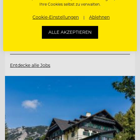
Hotel AVIVA****s make friends
Ihre Cookies selbst zu verwalten.
Cookie-Einstellungen
Ablehnen
4170 St. Stefan-Afiesl, Österreich
ALLE AKZEPTIEREN
CHEF DE RANG / BARKEEPER
Entdecke alle Jobs