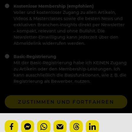
Kostenlose Membership (empfohlen)
Voller und kostenloser Zugang zu allen Artikeln,
Videos & Masterclasses sowie die besten News und
exklusiven Branchen-Insights direkt per Newsletter
– kompakt, relevant und ohne Bullshit. Die
Newsletter-Einwilligung kann jederzeit über den
Abmeldelink widerrufen werden.
Basic-Registrierung
Mit der Basic-Registrierung habe ich KEINEN Zugang
zu Artikeln oder den Membership-Leistungen. Ich
kann ausschließlich die Basisfunktionen, wie z. B. die
Registrierung als Bewerber, nutzen.
ZUSTIMMEN UND FORTFAHREN