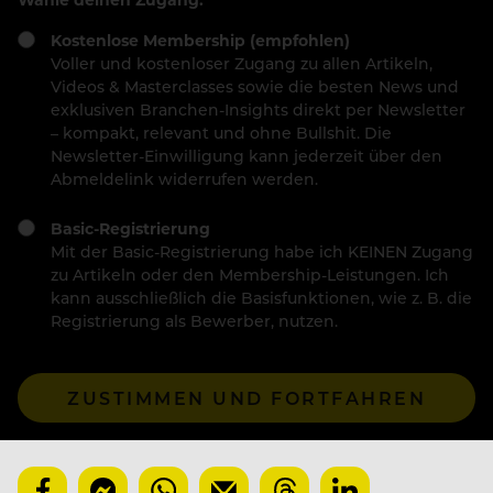
Kostenlose Membership (empfohlen)
Voller und kostenloser Zugang zu allen Artikeln,
Videos & Masterclasses sowie die besten News und
exklusiven Branchen-Insights direkt per Newsletter
– kompakt, relevant und ohne Bullshit. Die
Newsletter-Einwilligung kann jederzeit über den
Abmeldelink widerrufen werden.
Basic-Registrierung
Mit der Basic-Registrierung habe ich KEINEN Zugang
zu Artikeln oder den Membership-Leistungen. Ich
kann ausschließlich die Basisfunktionen, wie z. B. die
Registrierung als Bewerber, nutzen.
ZUSTIMMEN UND FORTFAHREN