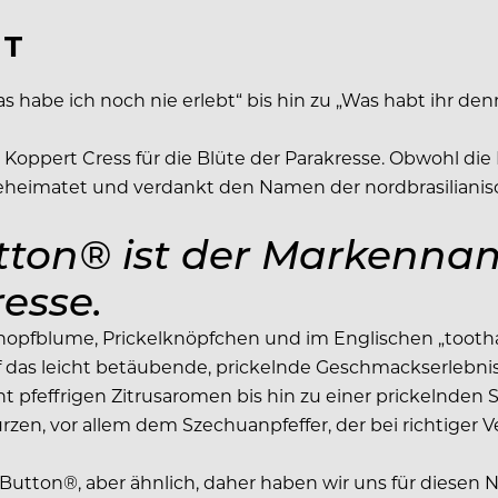
UT
 habe ich noch nie erlebt“ bis hin zu „Was habt ihr d
pert Cress für die Blüte der Parakresse. Obwohl die Pf
 beheimatet und verdankt den Namen der nordbrasilianis
ton® ist der Markennam
resse.
opfblume, Prickelknöpfchen und im Englischen „tooth
 das leicht betäubende, prickelnde Geschmackserlebnis
 pfeffrigen Zitrusaromen bis hin zu einer prickelnden 
n, vor allem dem Szechuanpfeffer, der bei richtiger Ver
n Button®, aber ähnlich, daher haben wir uns für diese