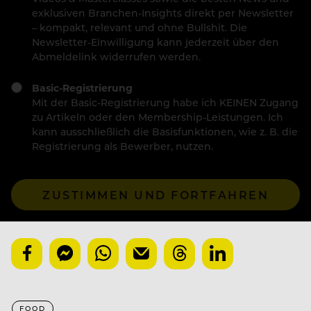
exklusiven Branchen-Insights direkt per Newsletter
– kompakt, relevant und ohne Bullshit. Die
Newsletter-Einwilligung kann jederzeit über den
Abmeldelink widerrufen werden.
Basic-Registrierung
Mit der Basic-Registrierung habe ich KEINEN Zugang
zu Artikeln oder den Membership-Leistungen. Ich
kann ausschließlich die Basisfunktionen, wie z. B. die
Registrierung als Bewerber, nutzen.
ZUSTIMMEN UND FORTFAHREN
FOOD