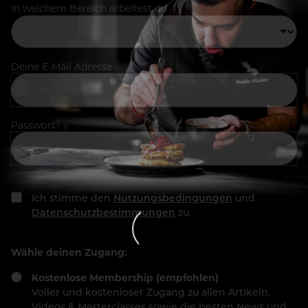
In welchem Bereich arbeitest du
Deine E-Mail Adresse
Passwort
Ich stimme den
Nutzungsbedingungen
und
Datenschutzbestimmungen
zu.
Wähle deinen Zugang:
Kostenlose Membership (empfohlen)
Voller und kostenloser Zugang zu allen Artikeln,
Videos & Masterclasses sowie die besten News und