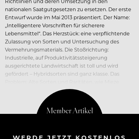
Richtlinien und deren Umsetzung in den
nationalen Saatgutgesetzen zu ersetzen. Der erste
Entwurf wurde im Mai 2013 präsentiert. Der Name:
„Intelligentere Vorschriften für sicherere
Lebensmittel“. Das Herzstück: eine verpflichtende
Zulassung von Sorten und Untersuchung des
Vermehrungsmaterials. Die Stoßrichtung:
Industrielle, auf Produktivitätssteigerung
ausgerichtete Landwirtschaft ist toll und wird
gefördert – Hybridsorten sind ganz klasse. Das
Problem: Alte Sorten und Raritäten, wie Mieze
Schindler, die Rote Emma und Goldetta, werden…
WERDE JETZT KOSTENLOS