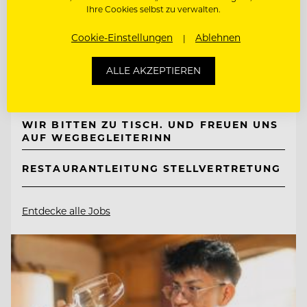
Ihre Cookies selbst zu verwalten.
TOP ARBEITGEBER
Naturhotel Bauernhofer
Cookie-Einstellungen
Ablehnen
ALLE AKZEPTIEREN
8172 Heilbrunn, Österreich
WIR BITTEN ZU TISCH. UND FREUEN UNS
AUF WEGBEGLEITERINN
RESTAURANTLEITUNG STELLVERTRETUNG
Entdecke alle Jobs