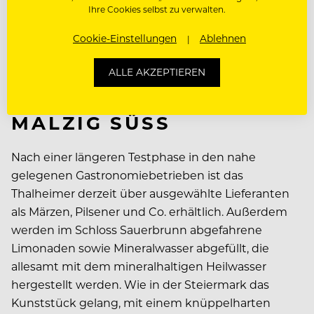
Tradition zu brauen. Doch aus Spaß wurde mehr
Ihre Cookies selbst zu verwalten.
und heute gilt das Thalheimer Bier, das übrigens
Cookie-Einstellungen
Ablehnen
weltweit das einzige mit Heilwasser gebraute Bier
ist, unter Insidern als absoluter Geheimtipp.
ALLE AKZEPTIEREN
HOPFENBITTER UND
MALZIG SÜSS
Nach einer längeren Testphase in den nahe
gelegenen Gastronomiebetrieben ist das
Thalheimer derzeit über ausgewählte Lieferanten
als Märzen, Pilsener und Co. erhältlich. Außerdem
werden im Schloss Sauerbrunn abgefahrene
Limonaden sowie Mineralwasser abgefüllt, die
allesamt mit dem mineralhaltigen Heilwasser
hergestellt werden. Wie in der Steiermark das
Kunststück gelang, mit einem knüppelharten