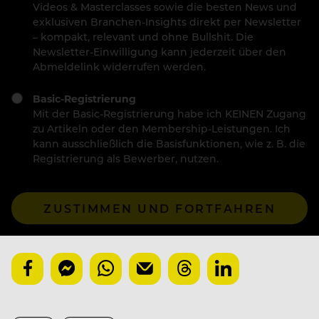
Videos & Masterclasses sowie die besten News und
exklusiven Branchen-Insights direkt per Newsletter
– kompakt, relevant und ohne Bullshit. Die
Newsletter-Einwilligung kann jederzeit über den
Abmeldelink widerrufen werden.
Basic-Registrierung
Mit der Basic-Registrierung habe ich KEINEN Zugang
zu Artikeln oder den Membership-Leistungen. Ich
kann ausschließlich die Basisfunktionen, wie z. B. die
Registrierung als Bewerber, nutzen.
ZUSTIMMEN UND FORTFAHREN