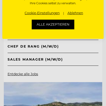
Ihre Cookies selbst zu verwalten.
TOP ARBEITGEBER
Cookie-Einstellungen
Ablehnen
Interalpen-Hotel Tyrol
ALLE AKZEPTIEREN
6410 Telfs, Österreich
CHEF DE RANG (M/W/D)
SALES MANAGER (M/W/D)
Entdecke alle Jobs