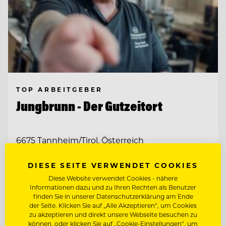
TOP ARBEITGEBER
Jungbrunn - Der Gutzeitort
6675 Tannheim/Tirol, Österreich
DIESE SEITE VERWENDET COOKIES
AUSBILDUNG ZUM
GASTRONOMIEFACHMANN (M/W/D)
Diese Website verwendet Cookies - nähere
Informationen dazu und zu Ihren Rechten als Benutzer
finden Sie in unserer Datenschutzerklärung am Ende
DEMI CHEF DE PARTIE (M/W/D)
der Seite. Klicken Sie auf „Alle Akzeptieren“, um Cookies
zu akzeptieren und direkt unsere Webseite besuchen zu
können, oder klicken Sie auf „Cookie-Einstellungen“, um