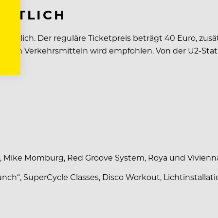
ÄLTLICH
ältlich. Der reguläre Ticketpreis beträgt 40 Euro, zusät
ntlichen Verkehrsmitteln wird empfohlen. Von der U2-Sta
er, Mike Momburg, Red Groove System, Roya und Vivienn
Brunch“, SuperCycle Classes, Disco Workout, Lichtinstal