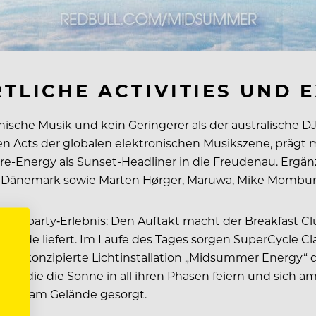
RTLICHE ACTIVITIES UND 
ische Musik und kein Geringerer als der australische DJ
ten Acts der globalen elektronischen Musikszene, prägt 
re-Energy als Sunset-Headliner in die Freudenau. Ergän
s Dänemark sowie Marten Hørger, Maruwa, Mike Mombur
Dayparty‑Erlebnis: Den Auftakt macht der Breakfast C
elände liefert. Im Laufe des Tages sorgen SuperCycle Cl
igens konzipierte Lichtinstallation „Midsummer Energy“
s, die die Sonne in all ihren Phasen feiern und sich am
 Bars am Gelände gesorgt.