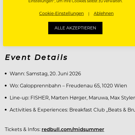
Einstellungen“, um Ihre Cookies selbst zu verwalten.
TICKETS AB SOFORT ERH
Cookie-Einstellungen
Ablehnen
Tickets sind ab sofort unter redbull.com/midsummer erh
ALLE AKZEPTIEREN
Euro für vier Personen. Die An- und Abreise mit öffe
Eventgelände auf der Galopprennbahn Freudenau.
Event Details
Wann: Samstag, 20. Juni 2026
Wo: Galopprennbahn – Freudenau 65, 1020 Wien
Line-up: FISHER, Marten Hørger, Maruwa, Max Styl
Activities & Experiences: Breakfast Club „Beats & 
Tickets & Infos:
redbull.com/midsummer