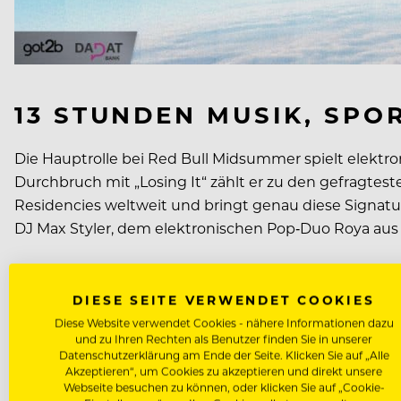
13 STUNDEN MUSIK, SPO
Die Hauptrolle bei Red Bull Midsummer spielt elektron
Durchbruch mit „Losing It“ zählt er zu den gefragtes
Residencies weltweit und bringt genau diese Signatu
DJ Max Styler, dem elektronischen Pop‑Duo Roya au
Rund um das DJ‑Programm entsteht ein 13‑stündiges 
DIESE SEITE VERWENDET COOKIES
10:00 bis 12:00 Uhr den Soundtrack fürs Picknick am G
Diese Website verwendet Cookies - nähere Informationen dazu
In Szene gesetzt wird der Dayparty‑Spot durch die e
und zu Ihren Rechten als Benutzer finden Sie in unserer
Kübler. Dazu kommen weitere Experiences und Activitie
Datenschutzerklärung am Ende der Seite. Klicken Sie auf „Alle
und Getränke ist mit verschiedenen Food Trucks und
Akzeptieren“, um Cookies zu akzeptieren und direkt unsere
Webseite besuchen zu können, oder klicken Sie auf „Cookie-