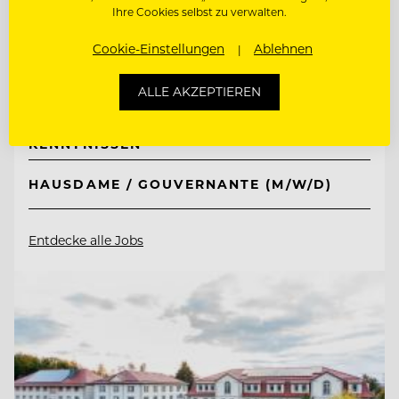
Neuhaus Zillertal Resort &
Ihre Cookies selbst zu verwalten.
ElisabethHotel
Cookie-Einstellungen
Ablehnen
6290 Mayrhofen, Österreich
ALLE AKZEPTIEREN
RESTAURANTLEITUNG MIT SOMMELIER-
KENNTNISSEN
HAUSDAME / GOUVERNANTE (M/W/D)
Entdecke alle Jobs