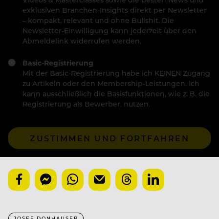
exklusiven Branchen-Insights direkt per Newsletter
– kompakt, relevant und ohne Bullshit. Die
Newsletter-Einwilligung kann jederzeit über den
Abmeldelink widerrufen werden.
Basic-Registrierung
Mit der Basic-Registrierung habe ich KEINEN Zugang
zu Artikeln oder den Membership-Leistungen. Ich
kann ausschließlich die Basisfunktionen, wie z. B. die
Registrierung als Bewerber, nutzen.
ZUSTIMMEN UND FORTFAHREN
JOSEF DONHAUSER