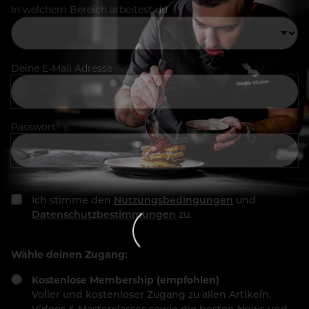
In welchem Bereich arbeitest du
Deine E-Mail Adresse
Passwort
Ich stimme den
Nutzungsbedingungen
und
Datenschutzbestimmungen
zu.
Wähle deinen Zugang:
Kostenlose Membership (empfohlen)
Voller und kostenloser Zugang zu allen Artikeln,
Videos & Masterclasses sowie die besten News und