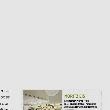
n. Ja,
 oder
n der
itierte