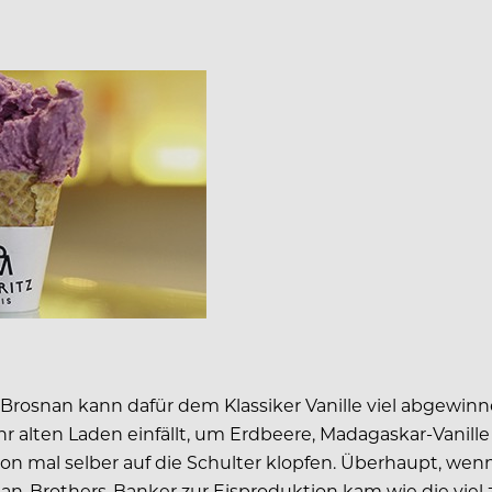
rosnan kann dafür dem Klassiker Vanille viel abgewinne
 alten Laden einfällt, um Erdbeere, Madagaskar-Vanille
on mal selber auf die Schulter klopfen. Überhaupt, wen
n-Brothers-Banker zur Eisproduktion kam wie die viel z