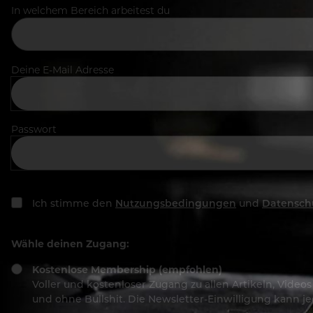
In welchem Bereich arbeitest du
Deine E-Mail Adresse
Passwort
Ich stimme den
Nutzungsbedingungen
und
Datensch
Wähle deinen Zugang:
Kostenlose Membership (empfohlen)
Voller und kostenloser Zugang zu allen Artikeln, Vide
und ohne Bullshit. Die Newsletter-Einwilligung kann 