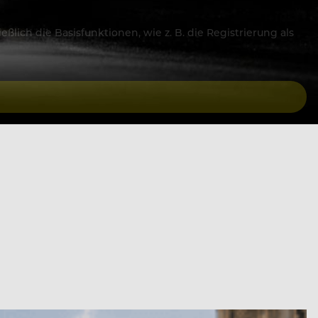
lich die Basisfunktionen, wie z. B. die Registrierung als