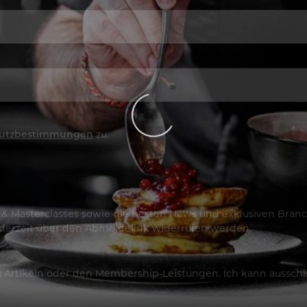
utzbestimmungen
zu.
os & Masterclasses sowie die besten News und exklusiven Branc
jederzeit über den Abmeldelink widerrufen werden.
Artikeln oder den Membership-Leistungen. Ich kann ausschließ