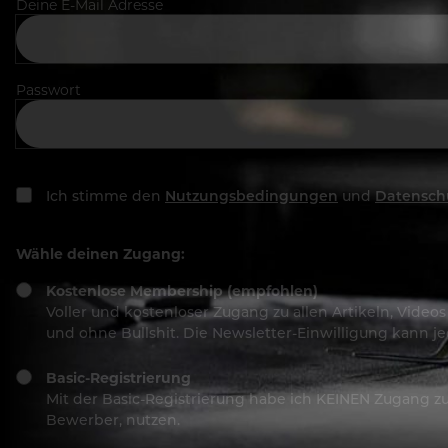
Deine E-Mail Adresse
Passwort
Ich stimme den
Nutzungsbedingungen
und
Datensch
Wähle deinen Zugang:
Kostenlose Membership (empfohlen)
Voller und kostenloser Zugang zu allen Artikeln, Vide
und ohne Bullshit. Die Newsletter-Einwilligung kann 
Basic-Registrierung
Mit der Basic-Registrierung habe ich KEINEN Zugang zu 
Bewerber, nutzen.