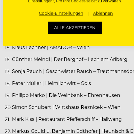
Einstellungen“, um Ihre Cookies selbst zu verwalten.
Thomas Weinig | Hotel Post Ischgl – Ischgl
Cookie-Einstellungen
Ablehnen
Thomas Reither | Mraz & Sohn – Wien
ALLE AKZEPTIEREN
Maximilian Zankl | Obauer – Werfen
Klaus Lechner | AMADOR – Wien
Günther Meindl | Der Berghof – Lech am Arlberg
Sonja Rauch | Geschwister Rauch – Trautmannsdor
Peter Müller | Heimlichwirt – Gols
Philipp Marko | Die Weinbank – Ehrenhausen
Simon Schubert | Wirtshaus Reznicek – Wien
Mark Kiss | Restaurant Pfefferschiff – Hallwang
Markus Gould u. Benjamin Edthofer | Heunisch & 