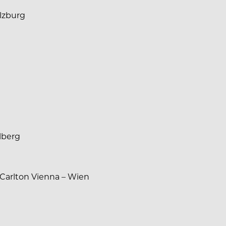
alzburg
lberg
 Carlton Vienna – Wien