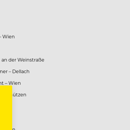
 – Wien
 an der Weinstraße
er – Dellach
nt – Wien
 – Schützen
 – Wien