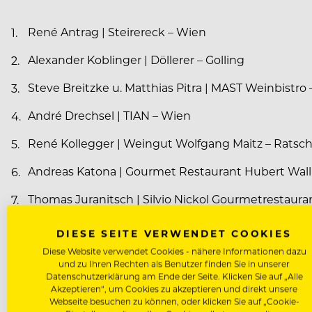
René Antrag | Steirereck – Wien
Alexander Koblinger | Döllerer – Golling
Steve Breitzke u. Matthias Pitra | MAST Weinbistro
André Drechsel | TIAN – Wien
René Kollegger | Weingut Wolfgang Maitz – Ratsch
Andreas Katona | Gourmet Restaurant Hubert Walln
Thomas Juranitsch | Silvio Nickol Gourmetrestaura
Barbara Eselböck | Relais & Chateaux Taubenkobel
DIESE SEITE VERWENDET COOKIES
Diese Website verwendet Cookies - nähere Informationen dazu
Christoph Hartinger | Restaurant Ikarus – Salzburg
und zu Ihren Rechten als Benutzer finden Sie in unserer
Datenschutzerklärung am Ende der Seite. Klicken Sie auf „Alle
Daniel Schicker | Mühltalhof – Neufelden
Akzeptieren“, um Cookies zu akzeptieren und direkt unsere
Webseite besuchen zu können, oder klicken Sie auf „Cookie-
Stefanie Wiesner | Restaurant Konstantin Filippou