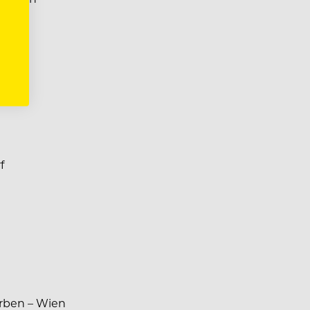
f
Erben – Wien