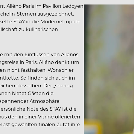
ant Alléno Paris im Pavillon Ledoyen
Michelin-Sternen ausgezeichnet.
tkette STAY in die Modemetropole
llschaft zu kulinarischen
e mit den Einflüssen von Allénos
gsreise in Paris. Alléno denkt um
en nicht festhalten. Wonach er
antkette. So finden sich auch im
eichen desselben. Der „sharing
sonen bietet Gästen die
entspannender Atmosphäre
sönliche Note des STAY ist die
us den in einer Vitrine offerierten
bst gewählten finalen Zutat ihre