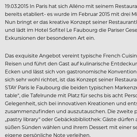
19.03.2015 In Paris hat sich Alléno mit seinem Restaur
bereits etabliert- es wurde im Februar 2015 mit drei 
Nun bringt er das kreative Konzept seiner Restauran
und lädt im Hotel Sofitel Le Faubourg die Pariser Gese
Exkursionen der besonderen Art ein.
Das exquisite Angebot vereint typische French Cuisin
Reisen und führt den Gast auf kulinarische Entdeckun
Ecken und lässt sich von gastronomische Konvention
sich sehr wohl richtet, ist das Konzept seiner Restaur
STAY Paris le Faubourg die beiden typischen Markenz
table“, die Tafelrunde mit Platz für sechs bis acht Per
Gelegenheit, sich bei innovativen Kreationen und 
zusammenzufinden und auszutauschen. Die zweite per
„pastry library“ oder Gebäcksbibliothek: Gäste dürfen a
süßen Sünden wählen und ihrem Dessert mit einer sel
eigene persönliche Note verleihen.