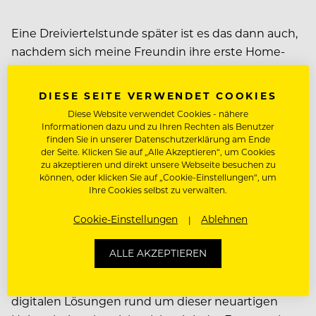
Eine Dreiviertelstunde später ist es das dann auch,
nachdem sich meine Freundin ihre erste Home-
Spa-Session nach der Geburt gegönnt hat und ich
meine Recherche über die gastronomische Lage in
DIESE SEITE VERWENDET COOKIES
Deutschland schweißgebadet wieder angehen
Diese Website verwendet Cookies - nähere
kann.
Informationen dazu und zu Ihren Rechten als Benutzer
finden Sie in unserer Datenschutzerklärung am Ende
der Seite. Klicken Sie auf „Alle Akzeptieren“, um Cookies
30 QUADRATMETER UND
zu akzeptieren und direkt unsere Webseite besuchen zu
können, oder klicken Sie auf „Cookie-Einstellungen“, um
DER GANZ NORMALE
Ihre Cookies selbst zu verwalten.
WAHNSINN
Cookie-Einstellungen
Ablehnen
Was ist das – zumindest vorläufige – Fazit der
ALLE AKZEPTIEREN
dritten Woche Home-Office? Wer hätte das
gedacht, aber ungeachtet der bemerkenswerten
digitalen Lösungen rund um dieser neuartigen