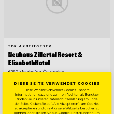
TOP ARBEITGEBER
Neuhaus Zillertal Resort &
ElisabethHotel
6290 Mayrhofen, Österreich
DIESE SEITE VERWENDET COOKIES
HAUSDAME / GOUVERNANTE (M/W/D)
Diese Website verwendet Cookies - nähere
Informationen dazu und zu Ihren Rechten als Benutzer
finden Sie in unserer Datenschutzerklärung am Ende
CHEF DE RANG MIT SOMMELIER-
der Seite. Klicken Sie auf „Alle Akzeptieren“, um Cookies
KENNTNISSEN
zu akzeptieren und direkt unsere Webseite besuchen zu
können, oder klicken Sie auf „Cookie-Einstellungen“, um