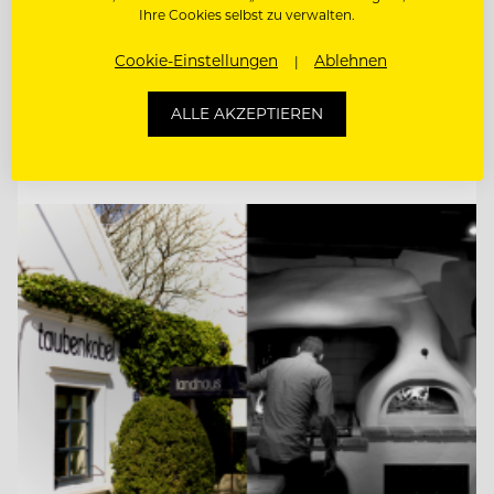
Ihre Cookies selbst zu verwalten.
KÜCHENCHEF AMERICAN DINER (M/W/D)
Cookie-Einstellungen
Ablehnen
KÜCHENCHEF MÖWENBRÄU (M/W/D)
ALLE AKZEPTIEREN
Entdecke alle Jobs