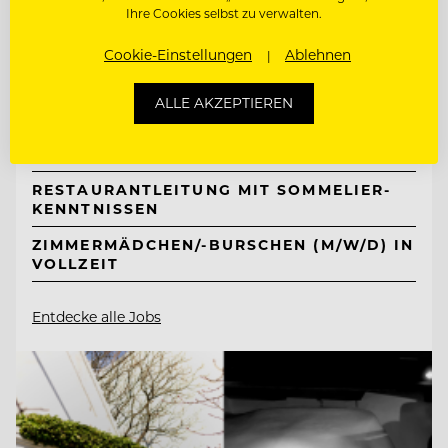
Ihre Cookies selbst zu verwalten.
TOP ARBEITGEBER
Cookie-Einstellungen
Ablehnen
Neuhaus Zillertal Resort &
ElisabethHotel
ALLE AKZEPTIEREN
6290 Mayrhofen, Österreich
RESTAURANTLEITUNG MIT SOMMELIER-
KENNTNISSEN
ZIMMERMÄDCHEN/-BURSCHEN (M/W/D) IN
VOLLZEIT
Entdecke alle Jobs