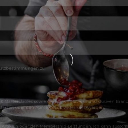
utzbestimmungen
zu.
os & Masterclasses sowie die besten News und exklusiven Branc
jederzeit über den Abmeldelink widerrufen werden.
Artikeln oder den Membership-Leistungen. Ich kann ausschließ