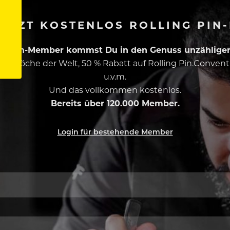
ETZT KOSTENLOS ROLLING PIN
ing Pin-Member kommst Du in den Genuss unzähliger 
esten Köche der Welt, 50 % Rabatt auf Rolling Pin.Conven
u.v.m.
Und das vollkommen kostenlos.
Bereits über 120.000 Member.
Login für bestehende Member