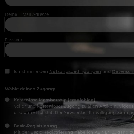
Deine E-Mail Adresse
Passwort
Ich stimme den
Nutzungsbedingungen
und
Datensch
Wähle deinen Zugang:
Kostenlose Membership (empfohlen)
Voller und kostenloser Zugang zu allen Artikeln, Vide
und ohne Bullshit. Die Newsletter-Einwilligung kann 
Basic-Registrierung
Mit der Basic-Registrierung habe ich KEINEN Zugang zu 