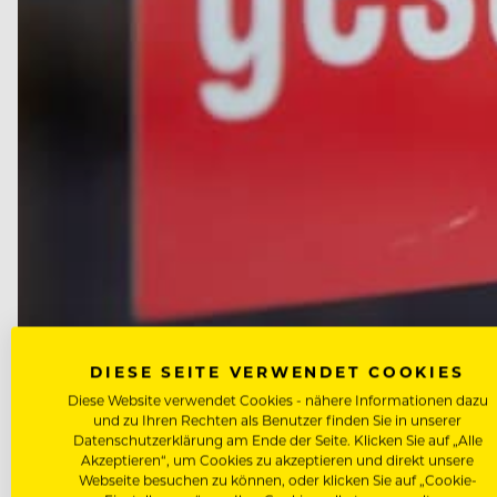
DIESE SEITE VERWENDET COOKIES
Heinz Lackner hat schnell reagiert und seinen Betrieb geschlossen – allerdings zu 
Diese Website verwendet Cookies - nähere Informationen dazu
und zu Ihren Rechten als Benutzer finden Sie in unserer
Datenschutzerklärung am Ende der Seite. Klicken Sie auf „Alle
Eine Entschädigung für entgangenen Umsatz sei erford
Akzeptieren“, um Cookies zu akzeptieren und direkt unsere
Webseite besuchen zu können, oder klicken Sie auf „Cookie-
nicht zum Schutz vor Missständen in den Betrieben,