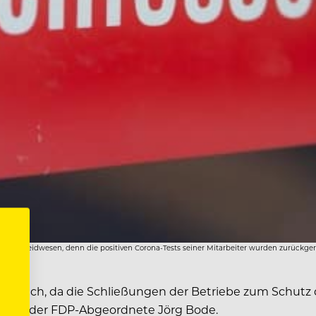
seinem Leidwesen, denn die positiven Corona-Tests seiner Mitarbeiter wurden zurückger
erlich, da die Schließungen der Betriebe zum Schutz de
 sagte der FDP-Abgeordnete Jörg Bode.