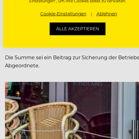
Einstellungen“, um Ihre Cookies selbst zu verwalten.
Cookie-Einstellungen
Ablehnen
Eine Entschädigungspflicht setze das Land zudem unt
Niedersachsen auf eine Milliarde Euro summieren, sa
ALLE AKZEPTIEREN
75 PROZENT DES UMSAT
Die Summe sei ein Beitrag zur Sicherung der Betriebe
Abgeordnete.